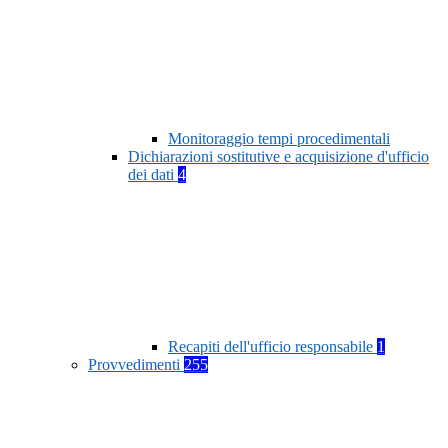
Monitoraggio tempi procedimentali
Dichiarazioni sostitutive e acquisizione d'ufficio
dei dati
4
Recapiti dell'ufficio responsabile
1
Provvedimenti
255