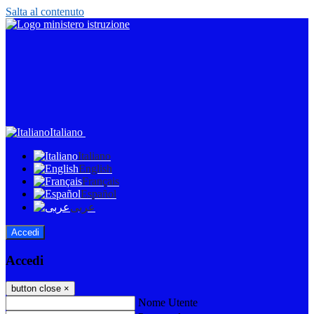
Salta al contenuto
Italiano
Italiano
English
Français
Español
عربى
Accedi
Accedi
button close
×
Nome Utente