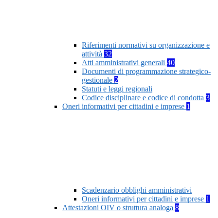
Riferimenti normativi su organizzazione e
attività
32
Atti amministrativi generali
40
Documenti di programmazione strategico-
gestionale
2
Statuti e leggi regionali
Codice disciplinare e codice di condotta
3
Oneri informativi per cittadini e imprese
1
Scadenzario obblighi amministrativi
Oneri informativi per cittadini e imprese
1
Attestazioni OIV o struttura analoga
8