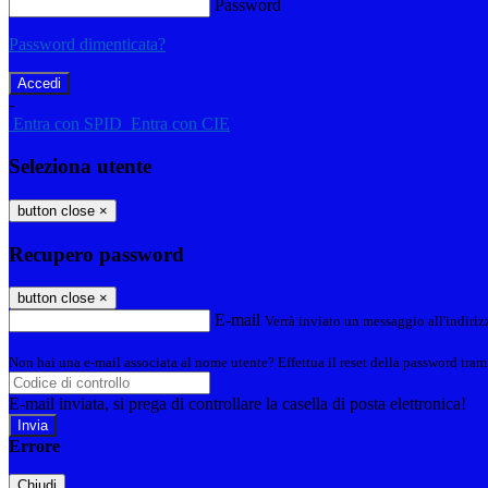
Password
Password dimenticata?
-
Entra con SPID
Entra con CIE
Seleziona utente
button close
×
Recupero password
button close
×
E-mail
Verrà inviato un messaggio all'indirizz
Non hai una e-mail associata al nome utente? Effettua il reset della password tram
E-mail inviata, si prega di controllare la casella di posta elettronica!
Errore
Chiudi