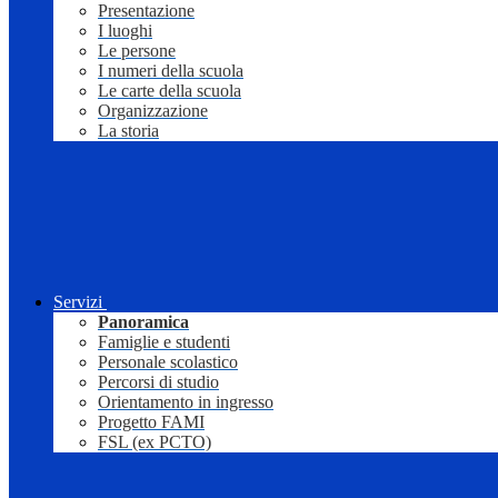
Presentazione
I luoghi
Le persone
I numeri della scuola
Le carte della scuola
Organizzazione
La storia
Servizi
Panoramica
Famiglie e studenti
Personale scolastico
Percorsi di studio
Orientamento in ingresso
Progetto FAMI
FSL (ex PCTO)