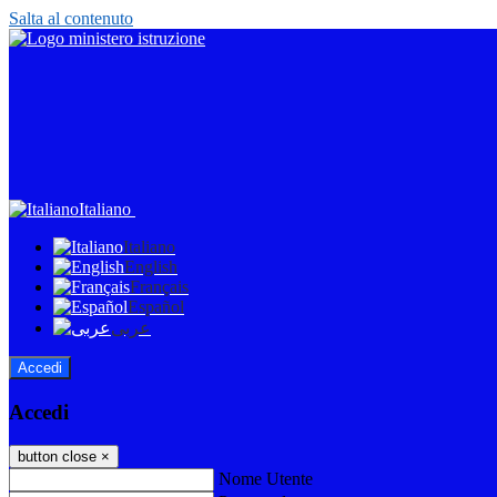
Salta al contenuto
Italiano
Italiano
English
Français
Español
عربى
Accedi
Accedi
button close
×
Nome Utente