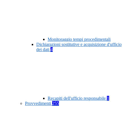
Monitoraggio tempi procedimentali
Dichiarazioni sostitutive e acquisizione d'ufficio
dei dati
4
Recapiti dell'ufficio responsabile
1
Provvedimenti
255