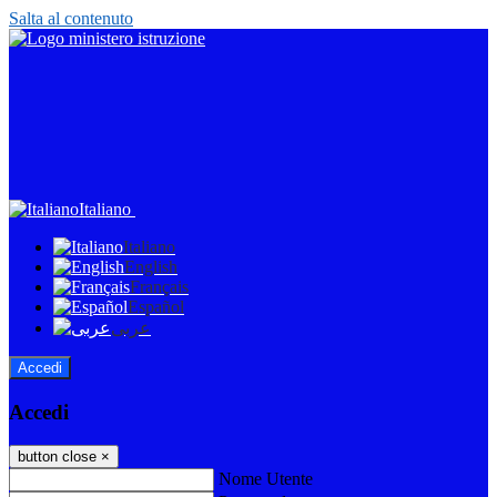
Salta al contenuto
Italiano
Italiano
English
Français
Español
عربى
Accedi
Accedi
button close
×
Nome Utente