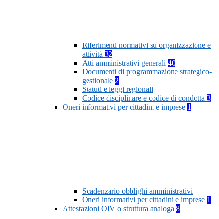
Riferimenti normativi su organizzazione e
attività
32
Atti amministrativi generali
40
Documenti di programmazione strategico-
gestionale
2
Statuti e leggi regionali
Codice disciplinare e codice di condotta
3
Oneri informativi per cittadini e imprese
1
Scadenzario obblighi amministrativi
Oneri informativi per cittadini e imprese
1
Attestazioni OIV o struttura analoga
8