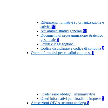
Riferimenti normativi su organizzazione e
attività
32
Atti amministrativi generali
40
Documenti di programmazione strategico-
gestionale
2
Statuti e leggi regionali
Codice disciplinare e codice di condotta
3
Oneri informativi per cittadini e imprese
1
Scadenzario obblighi amministrativi
Oneri informativi per cittadini e imprese
1
Attestazioni OIV o struttura analoga
8