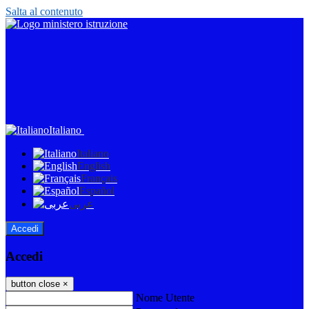
Salta al contenuto
Italiano
Italiano
English
Français
Español
عربى
Accedi
Accedi
button close
×
Nome Utente