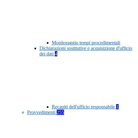
Monitoraggio tempi procedimentali
Dichiarazioni sostitutive e acquisizione d'ufficio
dei dati
4
Recapiti dell'ufficio responsabile
1
Provvedimenti
255