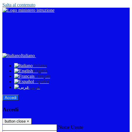
Salta al contenuto
Italiano
Italiano
English
Français
Español
عربى
Accedi
Accedi
button close
×
Nome Utente