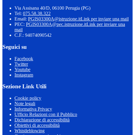
Via Assisana 40/D, 06100 Perugia (PG)
Tel:
075.58.38.322
Email:
PGIS03300A@istruzione.it
Link per inviare una mail
PEC:
PGIS03300A@pec.istruzione.it
Link per inviare una
mail
C.F.: 94074090542
Seguici su
Facebook
Twitter
Youtube
Instagram
Sezione Link Utili
Cookie policy
Note legali
Informativa Privacy
Ufficio Relazioni con il Pubblico
Dichiarazione di accessibilità
Obiettivi di accessibilità
Whistleblowing