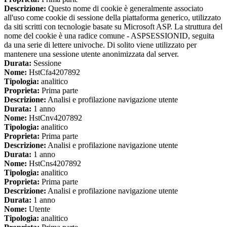
Descrizione:
Questo nome di cookie è generalmente associato
all'uso come cookie di sessione della piattaforma generico, utilizzato
da siti scritti con tecnologie basate su Microsoft ASP. La struttura del
nome del cookie è una radice comune - ASPSESSIONID, seguita
da una serie di lettere univoche. Di solito viene utilizzato per
mantenere una sessione utente anonimizzata dal server.
Durata:
Sessione
Nome:
HstCfa4207892
Tipologia:
analitico
Proprieta:
Prima parte
Descrizione:
Analisi e profilazione navigazione utente
Durata:
1 anno
Nome:
HstCnv4207892
Tipologia:
analitico
Proprieta:
Prima parte
Descrizione:
Analisi e profilazione navigazione utente
Durata:
1 anno
Nome:
HstCns4207892
Tipologia:
analitico
Proprieta:
Prima parte
Descrizione:
Analisi e profilazione navigazione utente
Durata:
1 anno
Nome:
Utente
Tipologia:
analitico