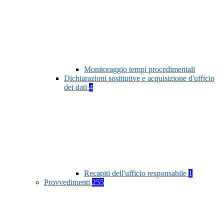
Monitoraggio tempi procedimentali
Dichiarazioni sostitutive e acquisizione d'ufficio
dei dati
4
Recapiti dell'ufficio responsabile
1
Provvedimenti
255