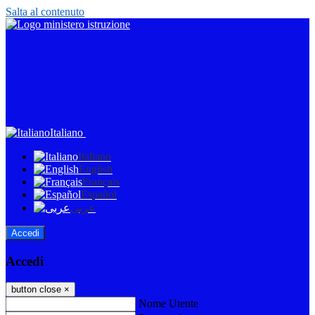
Salta al contenuto
Italiano
Italiano
English
Français
Español
عربى
Accedi
Accedi
button close
×
Nome Utente