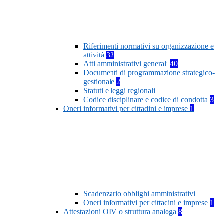
Riferimenti normativi su organizzazione e
attività
32
Atti amministrativi generali
40
Documenti di programmazione strategico-
gestionale
2
Statuti e leggi regionali
Codice disciplinare e codice di condotta
3
Oneri informativi per cittadini e imprese
1
Scadenzario obblighi amministrativi
Oneri informativi per cittadini e imprese
1
Attestazioni OIV o struttura analoga
8