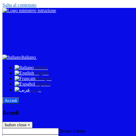
Salta al contenuto
Italiano
Italiano
English
Français
Español
عربى
Accedi
Accedi
button close
×
Nome Utente