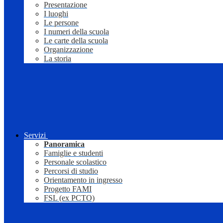
Presentazione
I luoghi
Le persone
I numeri della scuola
Le carte della scuola
Organizzazione
La storia
Servizi
Panoramica
Famiglie e studenti
Personale scolastico
Percorsi di studio
Orientamento in ingresso
Progetto FAMI
FSL (ex PCTO)