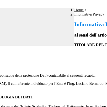
Home
>
Informativa Privacy
Informativa 
ai sensi dell'a
TITOLARE DEL
onsabile della protezione Dati) contattabile ai seguenti recapiti:
M), il cui referente individuato per
l’Ente è l’
Ing. Luciano Bernardo
,
R
OLOGIA DEI DATI
t da parte dell’Istituto Scolastico Titolare del Trattamento. In particolare,