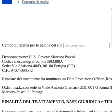
Percorsi di studio
Campo di ricerca per le pagine del sito
Denominazione: I.I.S. Cavour Marconi Pascal
Codice meccanografico:
PGIS03300A
Sede: Via Assisana 40/D, 06100 Perugia (PG)
C.F.: 94074090542
Il titolare del trattamento ha nominato un Data Protection Officer (Resp
Oxfirm s.r.l., con sede in Viale Antonio Ciamarra 259, 00173 Roma (R
Marconi-
Pascal di Perugia
FINALITÀ DEL TRATTAMENTO, BASE GIURIDICA e TIP
La presente informativa riguarda i trattamenti effettuati sul sito interne