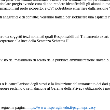
rticolare pregio avendo cura di non rendere identificabili gli alunni in 
ormazioni sul ruolo ricoperto, e CV) potrebbero emergere dalla sezione "
i anagrafici e di contatto) verranno trattati per soddisfare una esplicita 
ro da soggetti terzi nominati quali Responsabili del Trattamento ex art. 
rpretare alla luce della Sentenza Schrems II.
previsto dal massimario di scarto della pubblica amministrazione rinvenibi
fica o la cancellazione degli stessi o la limitazione del trattamento dei dat
i proporre reclamo o segnalazione al Garante della Privacy utilizzando i mo
la seguente pagina:
https://www.iisperugia.edu.it/pagine/privacy