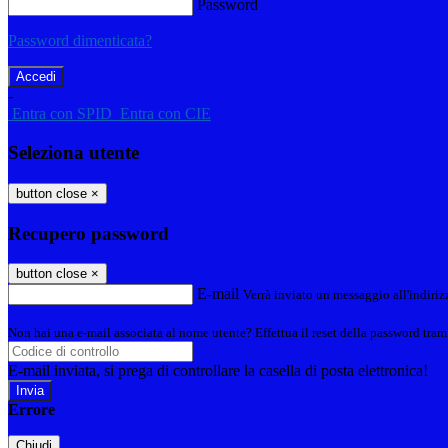
Password
Password dimenticata?
-
Entra con SPID
Entra con CIE
Seleziona utente
button close
×
Recupero password
button close
×
E-mail
Verrà inviato un messaggio all'indirizz
Non hai una e-mail associata al nome utente? Effettua il reset della password tram
E-mail inviata, si prega di controllare la casella di posta elettronica!
Errore
Chiudi