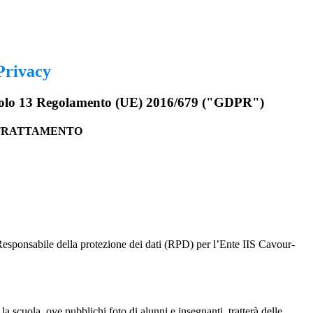
Privacy
rticolo 13 Regolamento (UE) 2016/679 ("GDPR")
 TRATTAMENTO
esponsabile della protezione dei dati (RPD) per l’
Ente IIS Cavour-
 la scuola, ove pubblichi foto di alunni e insegnanti, tratterà delle