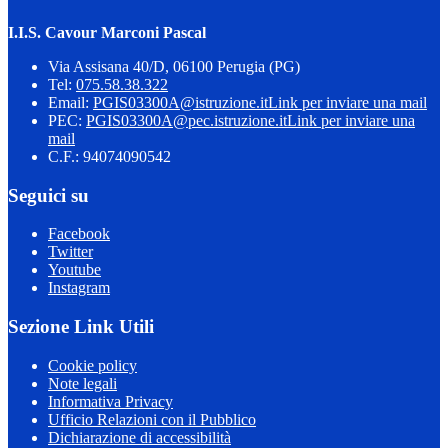
I.I.S. Cavour Marconi Pascal
Via Assisana 40/D, 06100 Perugia (PG)
Tel:
075.58.38.322
Email:
PGIS03300A@istruzione.it
Link per inviare una mail
PEC:
PGIS03300A@pec.istruzione.it
Link per inviare una
mail
C.F.: 94074090542
Seguici su
Facebook
Twitter
Youtube
Instagram
Sezione Link Utili
Cookie policy
Note legali
Informativa Privacy
Ufficio Relazioni con il Pubblico
Dichiarazione di accessibilità