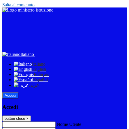
Salta al contenuto
Italiano
Italiano
English
Français
Español
عربى
Accedi
Accedi
button close
×
Nome Utente