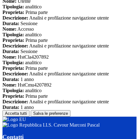
Nome:
Utente
Tipologia:
analitico
Proprieta:
Prima parte
Descrizione:
Analisi e profilazione navigazione utente
Durata:
Sessione
Nome:
Accesso
Tipologia:
analitico
Proprieta:
Prima parte
Descrizione:
Analisi e profilazione navigazione utente
Durata:
Sessione
Nome:
HstCla4207892
Tipologia:
analitico
Proprieta:
Prima parte
Descrizione:
Analisi e profilazione navigazione utente
Durata:
1 anno
Nome:
HstCmu4207892
Tipologia:
analitico
Proprieta:
Prima parte
Descrizione:
Analisi e profilazione navigazione utente
Durata:
1 anno
Accetta tutti
Salva le preferenze
I.I.S. Cavour Marconi Pascal
Contatti