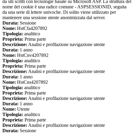
da siti scritti con tecnologie basate su Microsoft ASP. La struttura del
nome del cookie è una radice comune - ASPSESSIONID, seguita
da una serie di lettere univoche. Di solito viene utilizzato per
mantenere una sessione utente anonimizzata dal server.
Durata:
Sessione
Nome:
HstCfa4207892
Tipologia:
analitico
Proprieta:
Prima parte
Descrizione:
Analisi e profilazione navigazione utente
Durata:
1 anno
Nome:
HstCnv4207892
Tipologia:
analitico
Proprieta:
Prima parte
Descrizione:
Analisi e profilazione navigazione utente
Durata:
1 anno
Nome:
HstCns4207892
Tipologia:
analitico
Proprieta:
Prima parte
Descrizione:
Analisi e profilazione navigazione utente
Durata:
1 anno
Nome:
Utente
Tipologia:
analitico
Proprieta:
Prima parte
Descrizione:
Analisi e profilazione navigazione utente
Durata:
Sessione