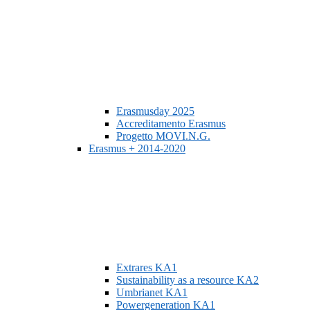
Erasmusday 2025
Accreditamento Erasmus
Progetto MOVI.N.G.
Erasmus + 2014-2020
Extrares KA1
Sustainability as a resource KA2
Umbrianet KA1
Powergeneration KA1