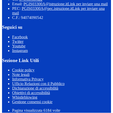
Email:
PGIS03300A@istruzione.it
Link per inviare una mail
PEC:
PGIS03300A@pec.istruzione.it
Link per inviare una
mail
C.F.: 94074090542
Seguici su
Facebook
Twitter
Youtube
Instagram
Sezione Link Utili
Cookie policy
Note legali
Informativa Privacy
Ufficio Relazioni con il Pubblico
Dichiarazione di accessibilità
Obiettivi di accessibilità
Whistleblowing
Gestione consensi cookie
Pagina visualizzata
6184
volte