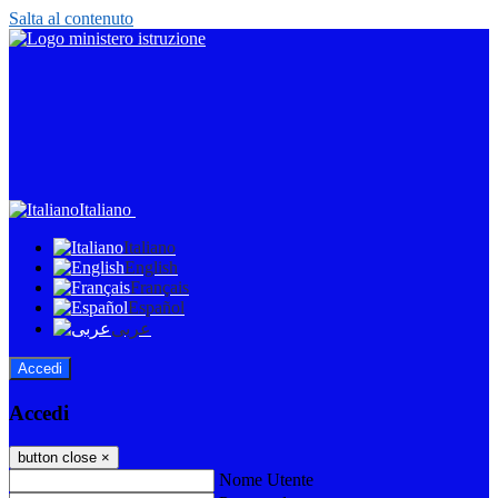
Salta al contenuto
Italiano
Italiano
English
Français
Español
عربى
Accedi
Accedi
button close
×
Nome Utente