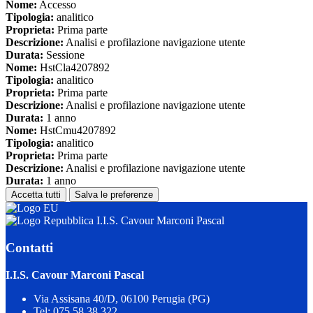
Nome:
Accesso
Tipologia:
analitico
Proprieta:
Prima parte
Descrizione:
Analisi e profilazione navigazione utente
Durata:
Sessione
Nome:
HstCla4207892
Tipologia:
analitico
Proprieta:
Prima parte
Descrizione:
Analisi e profilazione navigazione utente
Durata:
1 anno
Nome:
HstCmu4207892
Tipologia:
analitico
Proprieta:
Prima parte
Descrizione:
Analisi e profilazione navigazione utente
Durata:
1 anno
Accetta tutti
Salva le preferenze
I.I.S. Cavour Marconi Pascal
Contatti
I.I.S. Cavour Marconi Pascal
Via Assisana 40/D, 06100 Perugia (PG)
Tel:
075.58.38.322