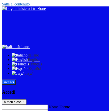
Salta al contenuto
Italiano
Italiano
English
Français
Español
عربى
Accedi
Accedi
button close
×
Nome Utente