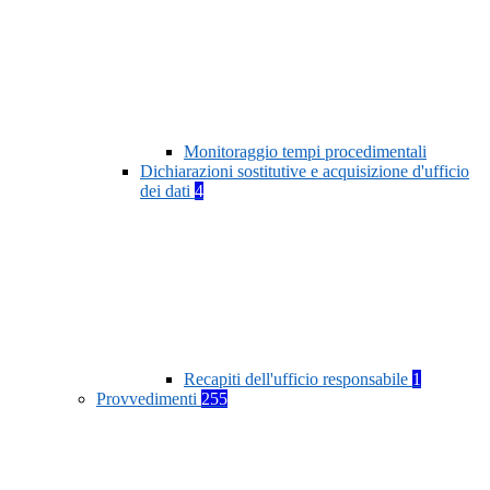
Monitoraggio tempi procedimentali
Dichiarazioni sostitutive e acquisizione d'ufficio
dei dati
4
Recapiti dell'ufficio responsabile
1
Provvedimenti
255