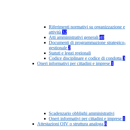
Riferimenti normativi su organizzazione e
attività
32
Atti amministrativi generali
40
Documenti di programmazione strategico-
gestionale
2
Statuti e leggi regionali
Codice disciplinare e codice di condotta
3
Oneri informativi per cittadini e imprese
1
Scadenzario obblighi amministrativi
Oneri informativi per cittadini e imprese
1
Attestazioni OIV o struttura analoga
8