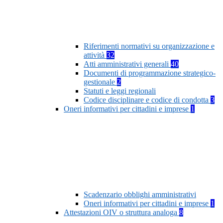
Riferimenti normativi su organizzazione e
attività
32
Atti amministrativi generali
40
Documenti di programmazione strategico-
gestionale
2
Statuti e leggi regionali
Codice disciplinare e codice di condotta
3
Oneri informativi per cittadini e imprese
1
Scadenzario obblighi amministrativi
Oneri informativi per cittadini e imprese
1
Attestazioni OIV o struttura analoga
8