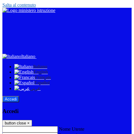
Salta al contenuto
Italiano
Italiano
English
Français
Español
عربى
Accedi
Accedi
button close
×
Nome Utente