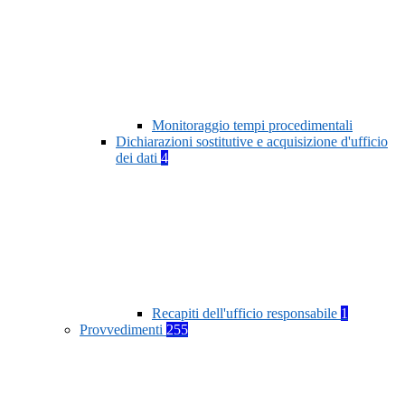
Monitoraggio tempi procedimentali
Dichiarazioni sostitutive e acquisizione d'ufficio
dei dati
4
Recapiti dell'ufficio responsabile
1
Provvedimenti
255