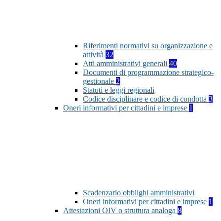
Riferimenti normativi su organizzazione e
attività
32
Atti amministrativi generali
40
Documenti di programmazione strategico-
gestionale
2
Statuti e leggi regionali
Codice disciplinare e codice di condotta
3
Oneri informativi per cittadini e imprese
1
Scadenzario obblighi amministrativi
Oneri informativi per cittadini e imprese
1
Attestazioni OIV o struttura analoga
8