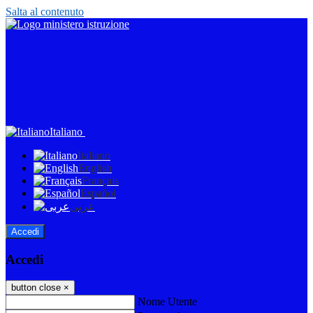
Salta al contenuto
Italiano
Italiano
English
Français
Español
عربى
Accedi
Accedi
button close
×
Nome Utente