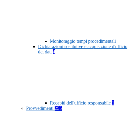
Monitoraggio tempi procedimentali
Dichiarazioni sostitutive e acquisizione d'ufficio
dei dati
4
Recapiti dell'ufficio responsabile
1
Provvedimenti
255