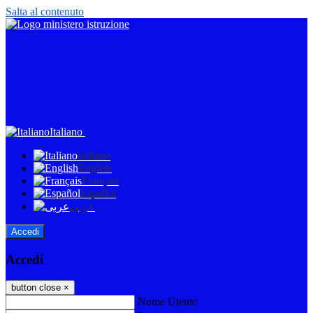
Salta al contenuto
Italiano
Italiano
English
Français
Español
عربى
Accedi
Accedi
button close
×
Nome Utente