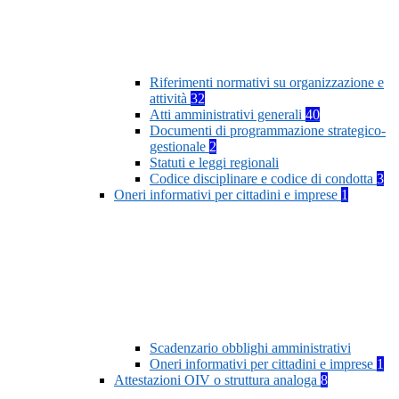
Riferimenti normativi su organizzazione e
attività
32
Atti amministrativi generali
40
Documenti di programmazione strategico-
gestionale
2
Statuti e leggi regionali
Codice disciplinare e codice di condotta
3
Oneri informativi per cittadini e imprese
1
Scadenzario obblighi amministrativi
Oneri informativi per cittadini e imprese
1
Attestazioni OIV o struttura analoga
8