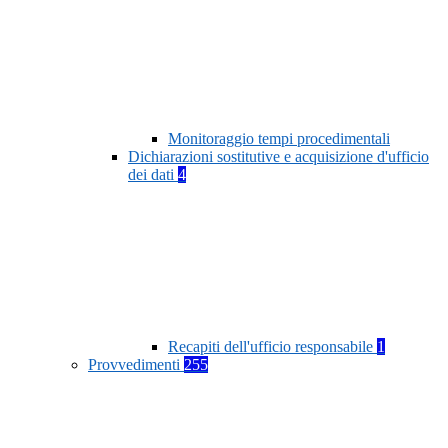
Monitoraggio tempi procedimentali
Dichiarazioni sostitutive e acquisizione d'ufficio
dei dati
4
Recapiti dell'ufficio responsabile
1
Provvedimenti
255