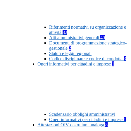
Riferimenti normativi su organizzazione e
attività
32
Atti amministrativi generali
40
Documenti di programmazione strategico-
gestionale
2
Statuti e leggi regionali
Codice disciplinare e codice di condotta
3
Oneri informativi per cittadini e imprese
1
Scadenzario obblighi amministrativi
Oneri informativi per cittadini e imprese
1
Attestazioni OIV o struttura analoga
8