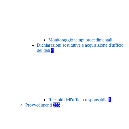
Monitoraggio tempi procedimentali
Dichiarazioni sostitutive e acquisizione d'ufficio
dei dati
4
Recapiti dell'ufficio responsabile
1
Provvedimenti
255