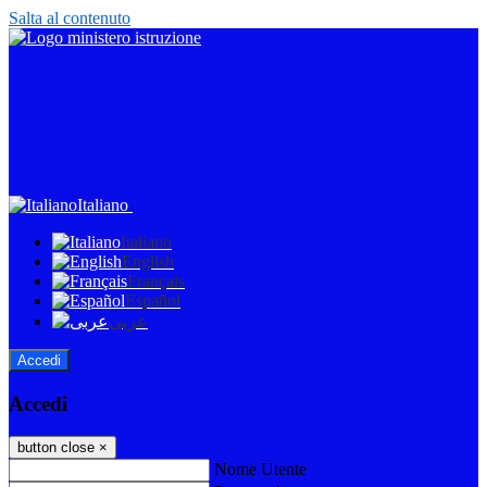
Salta al contenuto
Italiano
Italiano
English
Français
Español
عربى
Accedi
Accedi
button close
×
Nome Utente