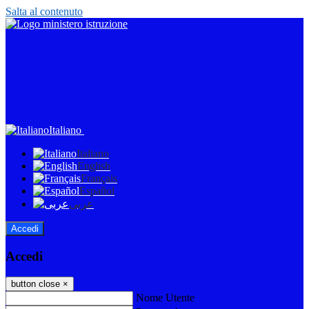
Salta al contenuto
Italiano
Italiano
English
Français
Español
عربى
Accedi
Accedi
button close
×
Nome Utente