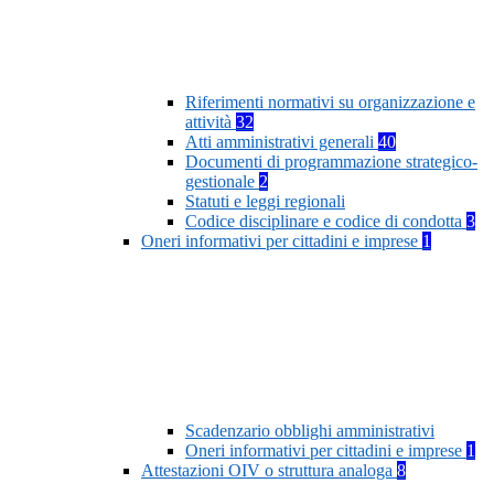
Riferimenti normativi su organizzazione e
attività
32
Atti amministrativi generali
40
Documenti di programmazione strategico-
gestionale
2
Statuti e leggi regionali
Codice disciplinare e codice di condotta
3
Oneri informativi per cittadini e imprese
1
Scadenzario obblighi amministrativi
Oneri informativi per cittadini e imprese
1
Attestazioni OIV o struttura analoga
8