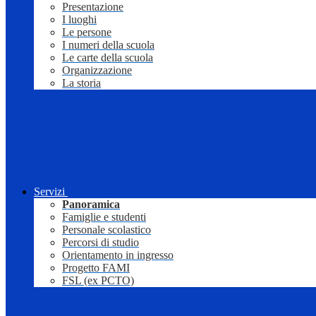
Presentazione
I luoghi
Le persone
I numeri della scuola
Le carte della scuola
Organizzazione
La storia
Servizi
Panoramica
Famiglie e studenti
Personale scolastico
Percorsi di studio
Orientamento in ingresso
Progetto FAMI
FSL (ex PCTO)