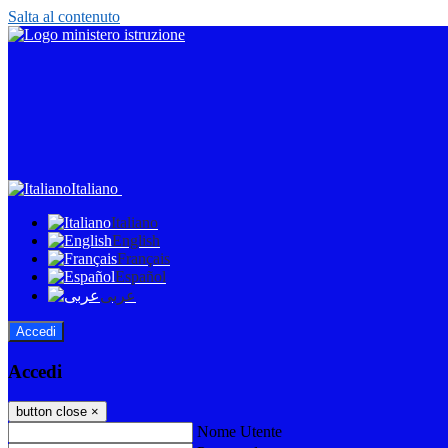
Salta al contenuto
Italiano
Italiano
English
Français
Español
عربى
Accedi
Accedi
button close
×
Nome Utente