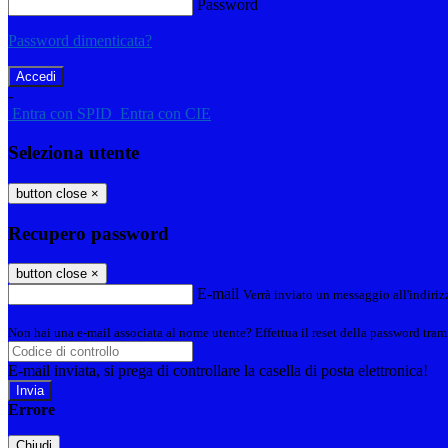
Password
Password dimenticata?
-
Entra con SPID
Entra con CIE
Seleziona utente
button close
×
Recupero password
button close
×
E-mail
Verrà inviato un messaggio all'indirizz
Non hai una e-mail associata al nome utente? Effettua il reset della password tram
E-mail inviata, si prega di controllare la casella di posta elettronica!
Errore
Chiudi