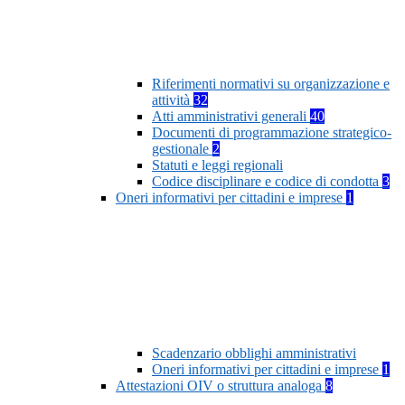
Riferimenti normativi su organizzazione e
attività
32
Atti amministrativi generali
40
Documenti di programmazione strategico-
gestionale
2
Statuti e leggi regionali
Codice disciplinare e codice di condotta
3
Oneri informativi per cittadini e imprese
1
Scadenzario obblighi amministrativi
Oneri informativi per cittadini e imprese
1
Attestazioni OIV o struttura analoga
8