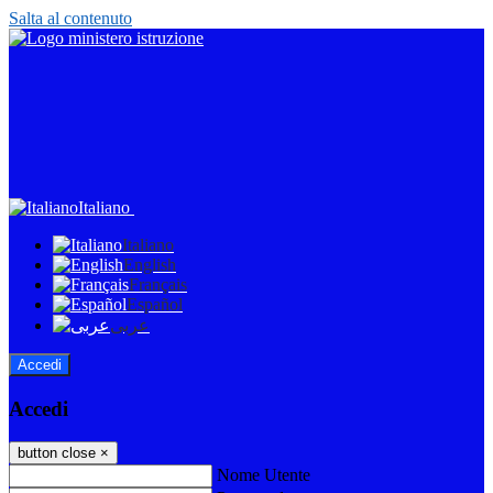
Salta al contenuto
Italiano
Italiano
English
Français
Español
عربى
Accedi
Accedi
button close
×
Nome Utente