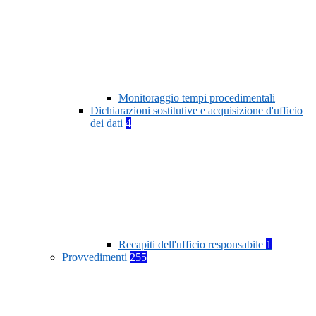
Monitoraggio tempi procedimentali
Dichiarazioni sostitutive e acquisizione d'ufficio
dei dati
4
Recapiti dell'ufficio responsabile
1
Provvedimenti
255