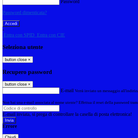
Password
Password dimenticata?
-
Entra con SPID
Entra con CIE
Seleziona utente
button close
×
Recupero password
button close
×
E-mail
Verrà inviato un messaggio all'indirizz
Non hai una e-mail associata al nome utente? Effettua il reset della password tram
E-mail inviata, si prega di controllare la casella di posta elettronica!
Errore
Chiudi