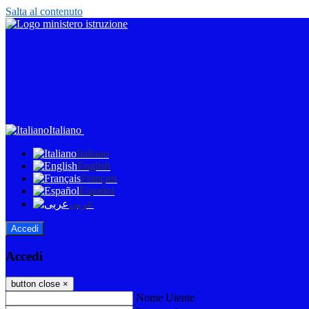
Salta al contenuto
Italiano
Italiano
English
Français
Español
عربى
Accedi
Accedi
button close
×
Nome Utente