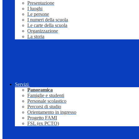
Presentazione
I luoghi
Le persone
I numeri della scuola
Le carte della scuola
Organizzazione
La storia
Servizi
Panoramica
Famiglie e studenti
Personale scolastico
Percorsi di studio
Orientamento in ingresso
Progetto FAMI
FSL (ex PCTO)