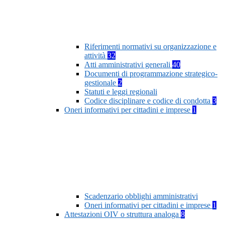
Riferimenti normativi su organizzazione e
attività
32
Atti amministrativi generali
40
Documenti di programmazione strategico-
gestionale
2
Statuti e leggi regionali
Codice disciplinare e codice di condotta
3
Oneri informativi per cittadini e imprese
1
Scadenzario obblighi amministrativi
Oneri informativi per cittadini e imprese
1
Attestazioni OIV o struttura analoga
8