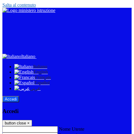
Salta al contenuto
Italiano
Italiano
English
Français
Español
عربى
Accedi
Accedi
button close
×
Nome Utente