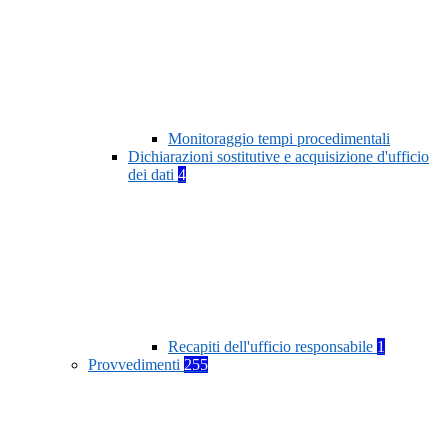
Monitoraggio tempi procedimentali
Dichiarazioni sostitutive e acquisizione d'ufficio
dei dati
4
Recapiti dell'ufficio responsabile
1
Provvedimenti
255