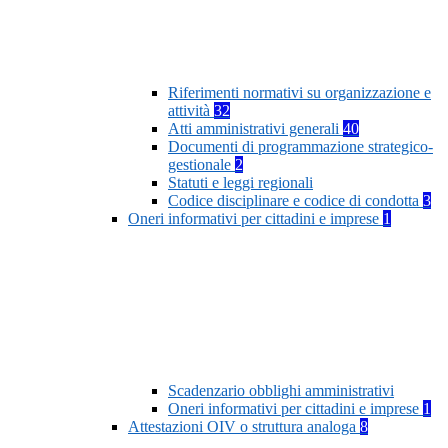
Riferimenti normativi su organizzazione e
attività
32
Atti amministrativi generali
40
Documenti di programmazione strategico-
gestionale
2
Statuti e leggi regionali
Codice disciplinare e codice di condotta
3
Oneri informativi per cittadini e imprese
1
Scadenzario obblighi amministrativi
Oneri informativi per cittadini e imprese
1
Attestazioni OIV o struttura analoga
8