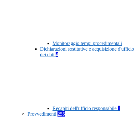
Monitoraggio tempi procedimentali
Dichiarazioni sostitutive e acquisizione d'ufficio
dei dati
4
Recapiti dell'ufficio responsabile
1
Provvedimenti
255