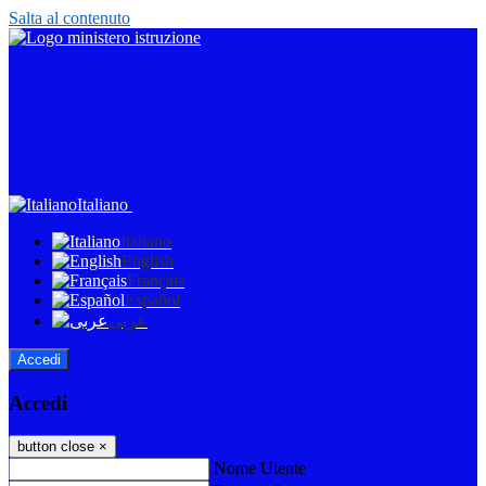
Salta al contenuto
Italiano
Italiano
English
Français
Español
عربى
Accedi
Accedi
button close
×
Nome Utente