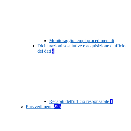
Monitoraggio tempi procedimentali
Dichiarazioni sostitutive e acquisizione d'ufficio
dei dati
4
Recapiti dell'ufficio responsabile
1
Provvedimenti
255