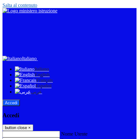
Salta al contenuto
Italiano
Italiano
English
Français
Español
عربى
Accedi
Accedi
button close
×
Nome Utente