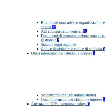
Riferimenti normativi su organizzazione e
attività
32
Atti amministrativi generali
40
Documenti di programmazione strategico-
gestionale
2
Statuti e leggi regionali
Codice disciplinare e codice di condotta
3
Oneri informativi per cittadini e imprese
1
Scadenzario obblighi amministrativi
Oneri informativi per cittadini e imprese
1
Attestazioni OIV o struttura analoga
8