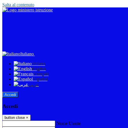
Salta al contenuto
Italiano
Italiano
English
Français
Español
عربى
Accedi
Accedi
button close
×
Nome Utente