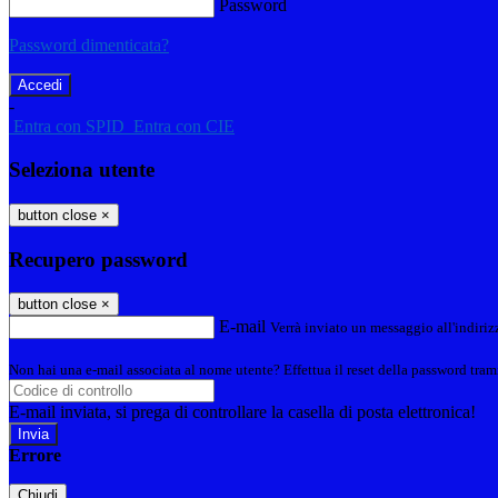
Password
Password dimenticata?
-
Entra con SPID
Entra con CIE
Seleziona utente
button close
×
Recupero password
button close
×
E-mail
Verrà inviato un messaggio all'indirizz
Non hai una e-mail associata al nome utente? Effettua il reset della password tram
E-mail inviata, si prega di controllare la casella di posta elettronica!
Errore
Chiudi