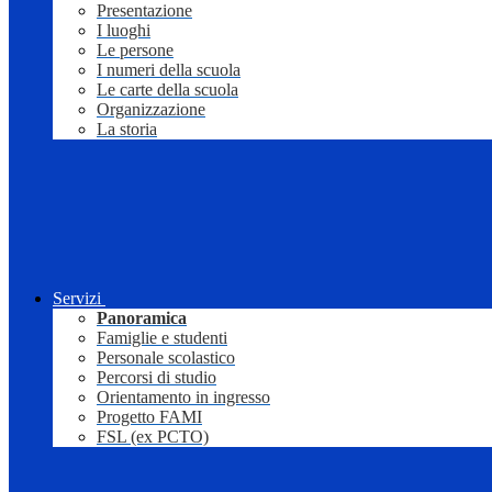
Presentazione
I luoghi
Le persone
I numeri della scuola
Le carte della scuola
Organizzazione
La storia
Servizi
Panoramica
Famiglie e studenti
Personale scolastico
Percorsi di studio
Orientamento in ingresso
Progetto FAMI
FSL (ex PCTO)