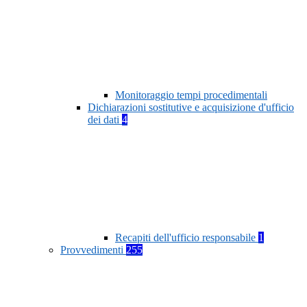
Monitoraggio tempi procedimentali
Dichiarazioni sostitutive e acquisizione d'ufficio
dei dati
4
Recapiti dell'ufficio responsabile
1
Provvedimenti
255