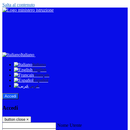
Salta al contenuto
Italiano
Italiano
English
Français
Español
عربى
Accedi
Accedi
button close
×
Nome Utente