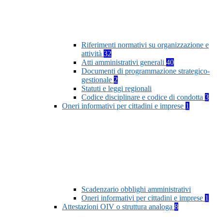
Riferimenti normativi su organizzazione e
attività
32
Atti amministrativi generali
40
Documenti di programmazione strategico-
gestionale
2
Statuti e leggi regionali
Codice disciplinare e codice di condotta
3
Oneri informativi per cittadini e imprese
1
Scadenzario obblighi amministrativi
Oneri informativi per cittadini e imprese
1
Attestazioni OIV o struttura analoga
8