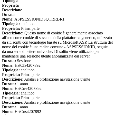
Tipologia
Proprieta
Descrizione
Durata
Nome:
ASPSESSIONIDSQTRRBRT
Tipologia:
analitico
Proprieta:
Prima parte
Descrizione:
Questo nome di cookie è generalmente associato
all'uso come cookie di sessione della piattaforma generico, utilizzato
da siti scritti con tecnologie basate su Microsoft ASP. La struttura del
nome del cookie è una radice comune - ASPSESSIONID, seguita
da una serie di lettere univoche. Di solito viene utilizzato per
mantenere una sessione utente anonimizzata dal server.
Durata:
Sessione
Nome:
HstCfa4207892
Tipologia:
analitico
Proprieta:
Prima parte
Descrizione:
Analisi e profilazione navigazione utente
Durata:
1 anno
Nome:
HstCnv4207892
Tipologia:
analitico
Proprieta:
Prima parte
Descrizione:
Analisi e profilazione navigazione utente
Durata:
1 anno
Nome:
HstCns4207892