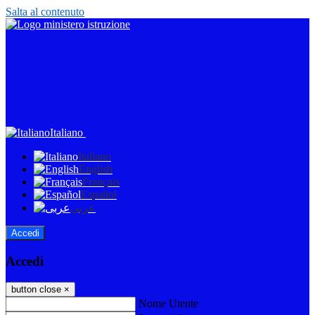
Salta al contenuto
Italiano
Italiano
English
Français
Español
عربى
Accedi
Accedi
button close
×
Nome Utente