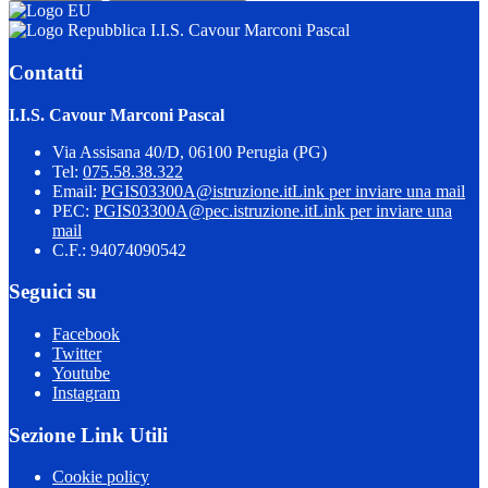
I.I.S. Cavour Marconi Pascal
Contatti
I.I.S. Cavour Marconi Pascal
Via Assisana 40/D, 06100 Perugia (PG)
Tel:
075.58.38.322
Email:
PGIS03300A@istruzione.it
Link per inviare una mail
PEC:
PGIS03300A@pec.istruzione.it
Link per inviare una
mail
C.F.: 94074090542
Seguici su
Facebook
Twitter
Youtube
Instagram
Sezione Link Utili
Cookie policy