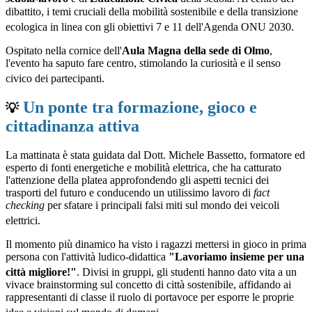
dibattito, i temi cruciali della mobilità sostenibile e della transizione
ecologica in linea con gli obiettivi 7 e 11 dell'Agenda ONU 2030
.
Ospitato nella cornice dell'
Aula Magna della sede di Olmo
,
l'evento ha saputo fare centro, stimolando la curiosità e il senso
civico dei partecipanti
.
Un ponte tra formazione, gioco e
💡
cittadinanza attiva
La mattinata è stata guidata dal Dott.
Michele Bassetto, formatore ed
esperto di fonti energetiche e mobilità elettrica, che ha catturato
l'attenzione della platea approfondendo gli aspetti tecnici dei
trasporti del futuro e conducendo un utilissimo lavoro di
fact
checking
per sfatare i principali falsi miti sul mondo dei veicoli
elettrici
.
Il momento più dinamico ha visto i ragazzi mettersi in gioco in prima
persona con l'attività ludico-didattica
"Lavoriamo insieme per una
città migliore!"
.
Divisi in gruppi, gli studenti hanno dato vita a un
vivace brainstorming sul concetto di città sostenibile, affidando ai
rappresentanti di classe il ruolo di portavoce per esporre le proprie