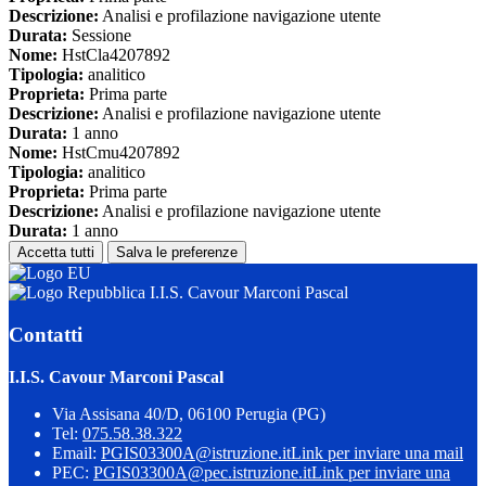
Descrizione:
Analisi e profilazione navigazione utente
Durata:
Sessione
Nome:
HstCla4207892
Tipologia:
analitico
Proprieta:
Prima parte
Descrizione:
Analisi e profilazione navigazione utente
Durata:
1 anno
Nome:
HstCmu4207892
Tipologia:
analitico
Proprieta:
Prima parte
Descrizione:
Analisi e profilazione navigazione utente
Durata:
1 anno
Accetta tutti
Salva le preferenze
I.I.S. Cavour Marconi Pascal
Contatti
I.I.S. Cavour Marconi Pascal
Via Assisana 40/D, 06100 Perugia (PG)
Tel:
075.58.38.322
Email:
PGIS03300A@istruzione.it
Link per inviare una mail
PEC:
PGIS03300A@pec.istruzione.it
Link per inviare una