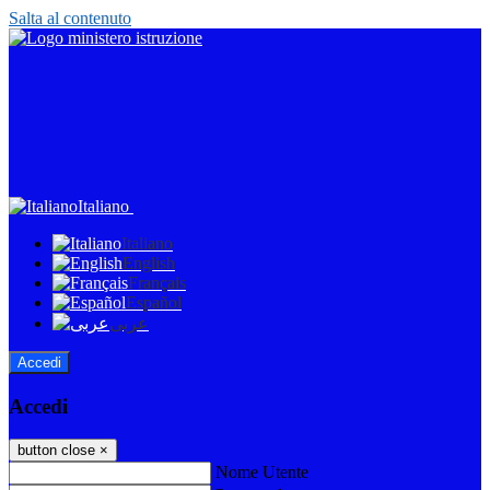
Salta al contenuto
Italiano
Italiano
English
Français
Español
عربى
Accedi
Accedi
button close
×
Nome Utente