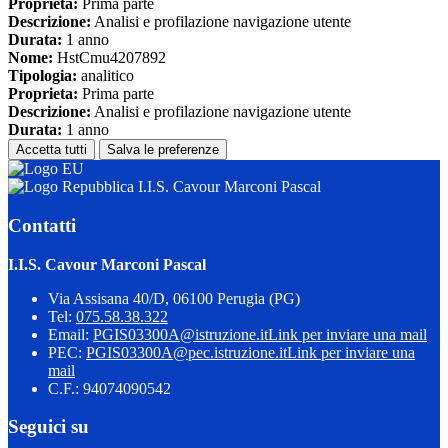
Proprieta:
Prima parte
Descrizione:
Analisi e profilazione navigazione utente
Durata:
1 anno
Nome:
HstCmu4207892
Tipologia:
analitico
Proprieta:
Prima parte
Descrizione:
Analisi e profilazione navigazione utente
Durata:
1 anno
Accetta tutti
Salva le preferenze
I.I.S. Cavour Marconi Pascal
Contatti
I.I.S. Cavour Marconi Pascal
Via Assisana 40/D, 06100 Perugia (PG)
Tel:
075.58.38.322
Email:
PGIS03300A@istruzione.it
Link per inviare una mail
PEC:
PGIS03300A@pec.istruzione.it
Link per inviare una
mail
C.F.: 94074090542
Seguici su