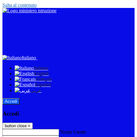
Salta al contenuto
Italiano
Italiano
English
Français
Español
عربى
Accedi
Accedi
button close
×
Nome Utente