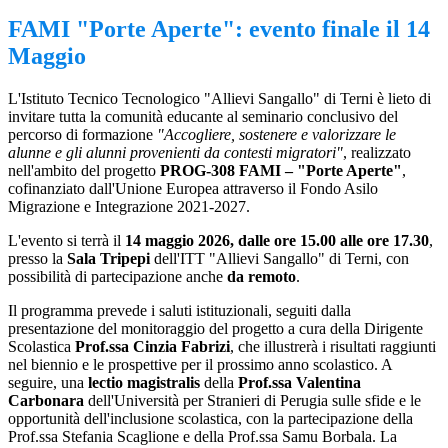
FAMI "Porte Aperte": evento finale il 14
Maggio
L'Istituto Tecnico Tecnologico "Allievi Sangallo" di Terni è lieto di
invitare tutta la comunità educante al seminario conclusivo del
percorso di formazione
"Accogliere, sostenere e valorizzare le
alunne e gli alunni provenienti da contesti migratori"
, realizzato
nell'ambito del progetto
PROG-308 FAMI – "Porte Aperte"
,
cofinanziato dall'Unione Europea attraverso il Fondo Asilo
Migrazione e Integrazione 2021-2027.
L'evento si terrà il
14 maggio 2026, dalle ore 15.00 alle ore 17.30
,
presso la
Sala Tripepi
dell'ITT "Allievi Sangallo" di Terni, con
possibilità di partecipazione anche
da remoto
.
Il programma prevede i saluti istituzionali, seguiti dalla
presentazione del monitoraggio del progetto a cura della Dirigente
Scolastica
Prof.ssa Cinzia Fabrizi
, che illustrerà i risultati raggiunti
nel biennio e le prospettive per il prossimo anno scolastico. A
seguire, una
lectio magistralis
della
Prof.ssa Valentina
Carbonara
dell'Università per Stranieri di Perugia sulle sfide e le
opportunità dell'inclusione scolastica, con la partecipazione della
Prof.ssa Stefania Scaglione e della Prof.ssa Samu Borbala. La