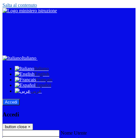
Salta al contenuto
Italiano
Italiano
English
Français
Español
عربى
Accedi
Accedi
button close
×
Nome Utente