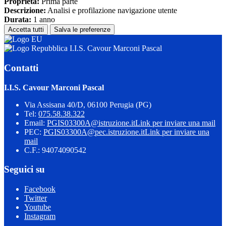
Proprieta:
Prima parte
Descrizione:
Analisi e profilazione navigazione utente
Durata:
1 anno
Accetta tutti
Salva le preferenze
I.I.S. Cavour Marconi Pascal
Contatti
I.I.S. Cavour Marconi Pascal
Via Assisana 40/D, 06100 Perugia (PG)
Tel:
075.58.38.322
Email:
PGIS03300A@istruzione.it
Link per inviare una mail
PEC:
PGIS03300A@pec.istruzione.it
Link per inviare una
mail
C.F.: 94074090542
Seguici su
Facebook
Twitter
Youtube
Instagram