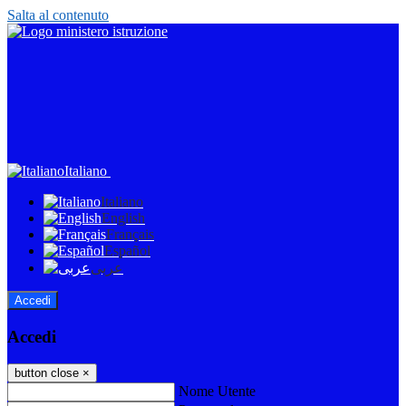
Salta al contenuto
Italiano
Italiano
English
Français
Español
عربى
Accedi
Accedi
button close
×
Nome Utente