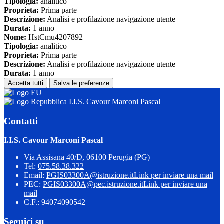
Tipologia:
analitico
Proprieta:
Prima parte
Descrizione:
Analisi e profilazione navigazione utente
Durata:
1 anno
Nome:
HstCmu4207892
Tipologia:
analitico
Proprieta:
Prima parte
Descrizione:
Analisi e profilazione navigazione utente
Durata:
1 anno
Accetta tutti
Salva le preferenze
I.I.S. Cavour Marconi Pascal
Contatti
I.I.S. Cavour Marconi Pascal
Via Assisana 40/D, 06100 Perugia (PG)
Tel:
075.58.38.322
Email:
PGIS03300A@istruzione.it
Link per inviare una mail
PEC:
PGIS03300A@pec.istruzione.it
Link per inviare una
mail
C.F.: 94074090542
Seguici su