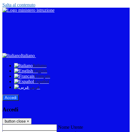
Salta al contenuto
Italiano
Italiano
English
Français
Español
عربى
Accedi
Accedi
button close
×
Nome Utente