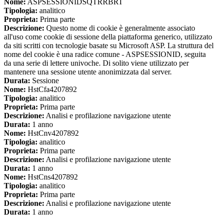
Nome:
ASPSESSIONIDSQTRRBRT
Tipologia:
analitico
Proprieta:
Prima parte
Descrizione:
Questo nome di cookie è generalmente associato
all'uso come cookie di sessione della piattaforma generico, utilizzato
da siti scritti con tecnologie basate su Microsoft ASP. La struttura del
nome del cookie è una radice comune - ASPSESSIONID, seguita
da una serie di lettere univoche. Di solito viene utilizzato per
mantenere una sessione utente anonimizzata dal server.
Durata:
Sessione
Nome:
HstCfa4207892
Tipologia:
analitico
Proprieta:
Prima parte
Descrizione:
Analisi e profilazione navigazione utente
Durata:
1 anno
Nome:
HstCnv4207892
Tipologia:
analitico
Proprieta:
Prima parte
Descrizione:
Analisi e profilazione navigazione utente
Durata:
1 anno
Nome:
HstCns4207892
Tipologia:
analitico
Proprieta:
Prima parte
Descrizione:
Analisi e profilazione navigazione utente
Durata:
1 anno