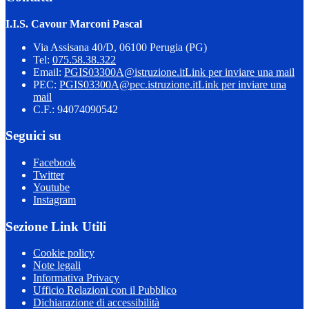
I.I.S. Cavour Marconi Pascal
Via Assisana 40/D, 06100 Perugia (PG)
Tel:
075.58.38.322
Email:
PGIS03300A@istruzione.it
Link per inviare una mail
PEC:
PGIS03300A@pec.istruzione.it
Link per inviare una
mail
C.F.: 94074090542
Seguici su
Facebook
Twitter
Youtube
Instagram
Sezione Link Utili
Cookie policy
Note legali
Informativa Privacy
Ufficio Relazioni con il Pubblico
Dichiarazione di accessibilità