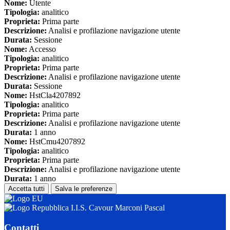
Nome:
Utente
Tipologia:
analitico
Proprieta:
Prima parte
Descrizione:
Analisi e profilazione navigazione utente
Durata:
Sessione
Nome:
Accesso
Tipologia:
analitico
Proprieta:
Prima parte
Descrizione:
Analisi e profilazione navigazione utente
Durata:
Sessione
Nome:
HstCla4207892
Tipologia:
analitico
Proprieta:
Prima parte
Descrizione:
Analisi e profilazione navigazione utente
Durata:
1 anno
Nome:
HstCmu4207892
Tipologia:
analitico
Proprieta:
Prima parte
Descrizione:
Analisi e profilazione navigazione utente
Durata:
1 anno
Accetta tutti
Salva le preferenze
I.I.S. Cavour Marconi Pascal
Contatti