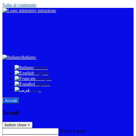
Salta al contenuto
Italiano
Italiano
English
Français
Español
عربى
Accedi
Accedi
button close
×
Nome Utente