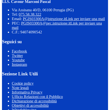
I.I.S. Cavour Marconi Pascal
Via Assisana 40/D, 06100 Perugia (PG)
Tel:
075.58.38.322
Email:
PGIS03300A@istruzione.it
Link per inviare una mail
PEC:
PGIS03300A@pec.istruzione.it
Link per inviare una
mail
C.F.: 94074090542
Seguici su
Facebook
Twitter
Youtube
Instagram
Sezione Link Utili
Cookie policy
Note legali
Informativa Privacy
Ufficio Relazioni con il Pubblico
Dichiarazione di accessibilità
Obiettivi di accessibilità
Whistleblowing