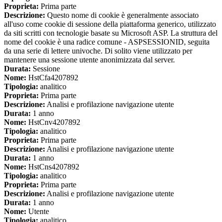
Proprieta:
Prima parte
Descrizione:
Questo nome di cookie è generalmente associato
all'uso come cookie di sessione della piattaforma generico, utilizzato
da siti scritti con tecnologie basate su Microsoft ASP. La struttura del
nome del cookie è una radice comune - ASPSESSIONID, seguita
da una serie di lettere univoche. Di solito viene utilizzato per
mantenere una sessione utente anonimizzata dal server.
Durata:
Sessione
Nome:
HstCfa4207892
Tipologia:
analitico
Proprieta:
Prima parte
Descrizione:
Analisi e profilazione navigazione utente
Durata:
1 anno
Nome:
HstCnv4207892
Tipologia:
analitico
Proprieta:
Prima parte
Descrizione:
Analisi e profilazione navigazione utente
Durata:
1 anno
Nome:
HstCns4207892
Tipologia:
analitico
Proprieta:
Prima parte
Descrizione:
Analisi e profilazione navigazione utente
Durata:
1 anno
Nome:
Utente
Tipologia:
analitico