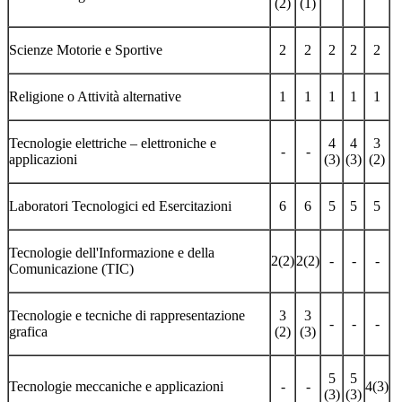
(2)
(1)
Scienze Motorie e Sportive
2
2
2
2
2
Religione o Attività alternative
1
1
1
1
1
Tecnologie elettriche – elettroniche e
4
4
3
-
-
applicazioni
(3)
(3)
(2)
Laboratori Tecnologici ed Esercitazioni
6
6
5
5
5
Tecnologie dell'Informazione e della
2(2)
2(2)
-
-
-
Comunicazione (TIC)
Tecnologie e tecniche di rappresentazione
3
3
-
-
-
grafica
(2)
(3)
5
5
Tecnologie meccaniche e applicazioni
-
-
4(3)
(3)
(3)