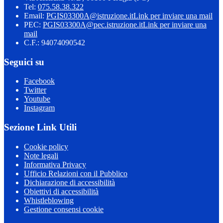
Tel:
075.58.38.322
Email:
PGIS03300A@istruzione.it
Link per inviare una mail
PEC:
PGIS03300A@pec.istruzione.it
Link per inviare una
mail
C.F.: 94074090542
Seguici su
Facebook
Twitter
Youtube
Instagram
Sezione Link Utili
Cookie policy
Note legali
Informativa Privacy
Ufficio Relazioni con il Pubblico
Dichiarazione di accessibilità
Obiettivi di accessibilità
Whistleblowing
Gestione consensi cookie