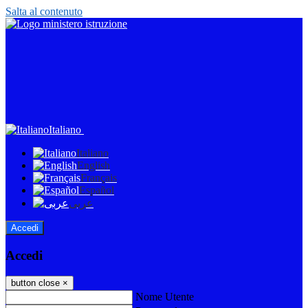
Salta al contenuto
Italiano
Italiano
English
Français
Español
عربى
Accedi
Accedi
button close
×
Nome Utente