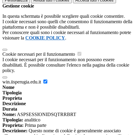
Personalizza
Rifiuta tutti
i cookies
Accetta tutti
i cookies
Gestione cookie
In questa schermata è possibile scegliere quali cookie consentire.
I cookie necessari sono quelli che consentono il funzionamento della
piattaforma e non è possibile disabilitarli.
Per conoscere quali sono i cookie necessari al funzionamento potete
visionare la
COOKIE POLICY
.
Cookie necessari per il funzionamento
I cookie necessari per il funzionamento non possono essere
disabilitati. È possibile consultare l'elenco nella pagina della cookie
policy.
win.iisperugia.edu.it
Nome
Tipologia
Proprieta
Descrizione
Durata
Nome:
ASPSESSIONIDSQTRRBRT
Tipologia:
analitico
Proprieta:
Prima parte
Descrizione:
Questo nome di cookie è generalmente associato