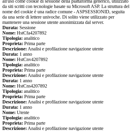
all'uso come cookie di sessione della piattaforma generico, utilizzato
da siti scritti con tecnologie basate su Microsoft ASP. La struttura del
nome del cookie è una radice comune - ASPSESSIONID, seguita
da una serie di lettere univoche. Di solito viene utilizzato per
mantenere una sessione utente anonimizzata dal server.
Durata:
Sessione
Nome:
HstCfa4207892
Tipologia:
analitico
Proprieta:
Prima parte
Descrizione:
Analisi e profilazione navigazione utente
Durata:
1 anno
Nome:
HstCnv4207892
Tipologia:
analitico
Proprieta:
Prima parte
Descrizione:
Analisi e profilazione navigazione utente
Durata:
1 anno
Nome:
HstCns4207892
Tipologia:
analitico
Proprieta:
Prima parte
Descrizione:
Analisi e profilazione navigazione utente
Durata:
1 anno
Nome:
Utente
Tipologia:
analitico
Proprieta:
Prima parte
Descrizione:
Analisi e profilazione navigazione utente