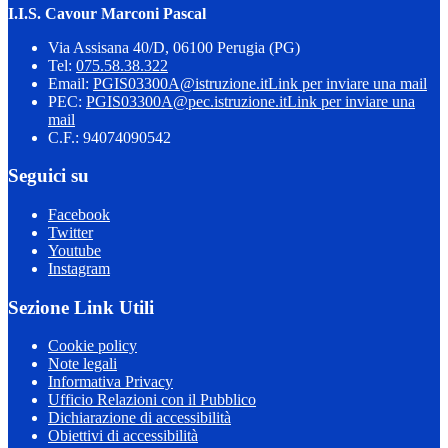
I.I.S. Cavour Marconi Pascal
Via Assisana 40/D, 06100 Perugia (PG)
Tel:
075.58.38.322
Email:
PGIS03300A@istruzione.it
Link per inviare una mail
PEC:
PGIS03300A@pec.istruzione.it
Link per inviare una
mail
C.F.: 94074090542
Seguici su
Facebook
Twitter
Youtube
Instagram
Sezione Link Utili
Cookie policy
Note legali
Informativa Privacy
Ufficio Relazioni con il Pubblico
Dichiarazione di accessibilità
Obiettivi di accessibilità