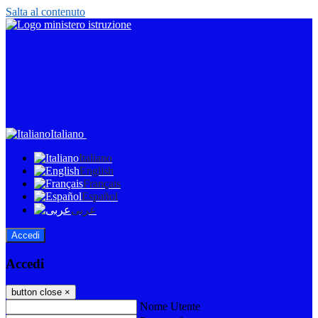
Salta al contenuto
Italiano
Italiano
English
Français
Español
عربى
Accedi
Accedi
button close
×
Nome Utente