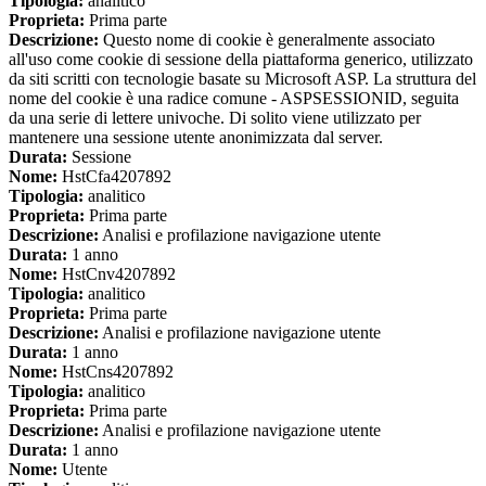
Tipologia:
analitico
Proprieta:
Prima parte
Descrizione:
Questo nome di cookie è generalmente associato
all'uso come cookie di sessione della piattaforma generico, utilizzato
da siti scritti con tecnologie basate su Microsoft ASP. La struttura del
nome del cookie è una radice comune - ASPSESSIONID, seguita
da una serie di lettere univoche. Di solito viene utilizzato per
mantenere una sessione utente anonimizzata dal server.
Durata:
Sessione
Nome:
HstCfa4207892
Tipologia:
analitico
Proprieta:
Prima parte
Descrizione:
Analisi e profilazione navigazione utente
Durata:
1 anno
Nome:
HstCnv4207892
Tipologia:
analitico
Proprieta:
Prima parte
Descrizione:
Analisi e profilazione navigazione utente
Durata:
1 anno
Nome:
HstCns4207892
Tipologia:
analitico
Proprieta:
Prima parte
Descrizione:
Analisi e profilazione navigazione utente
Durata:
1 anno
Nome:
Utente