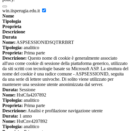
win.iisperugia.edu.it
Nome
Tipologia
Proprieta
Descrizione
Durata
Nome:
ASPSESSIONIDSQTRRBRT
Tipologia:
analitico
Proprieta:
Prima parte
Descrizione:
Questo nome di cookie è generalmente associato
all'uso come cookie di sessione della piattaforma generico, utilizzato
da siti scritti con tecnologie basate su Microsoft ASP. La struttura del
nome del cookie è una radice comune - ASPSESSIONID, seguita
da una serie di lettere univoche. Di solito viene utilizzato per
mantenere una sessione utente anonimizzata dal server.
Durata:
Sessione
Nome:
HstCfa4207892
Tipologia:
analitico
Proprieta:
Prima parte
Descrizione:
Analisi e profilazione navigazione utente
Durata:
1 anno
Nome:
HstCnv4207892
Tipologia:
analitico