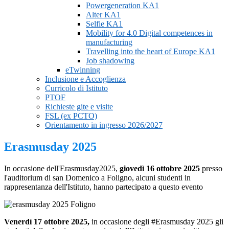
Powergeneration KA1
Alter KA1
Selfie KA1
Mobility for 4.0 Digital competences in
manufacturing
Travelling into the heart of Europe KA1
Job shadowing
eTwinning
Inclusione e Accoglienza
Curricolo di Istituto
PTOF
Richieste gite e visite
FSL (ex PCTO)
Orientamento in ingresso 2026/2027
Erasmusday 2025
In occasione dell'Erasmusday2025,
giovedì
16 ottobre 2025
presso
l'auditorium di san Domenico a Foligno, alcuni studenti in
rappresentanza dell'Istituto, hanno partecipato a questo evento
Venerdì 17 ottobre 2025,
in occasione degli #Erasmusday 2025 gli