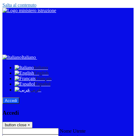
Salta al contenuto
Italiano
Italiano
English
Français
Español
عربى
Accedi
Accedi
button close
×
Nome Utente