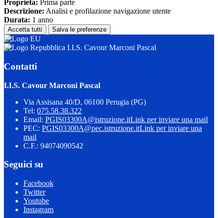
Proprieta:
Prima parte
Descrizione:
Analisi e profilazione navigazione utente
Durata:
1 anno
Accetta tutti
Salva le preferenze
I.I.S. Cavour Marconi Pascal
Contatti
I.I.S. Cavour Marconi Pascal
Via Assisana 40/D, 06100 Perugia (PG)
Tel:
075.58.38.322
Email:
PGIS03300A@istruzione.it
Link per inviare una mail
PEC:
PGIS03300A@pec.istruzione.it
Link per inviare una
mail
C.F.: 94074090542
Seguici su
Facebook
Twitter
Youtube
Instagram