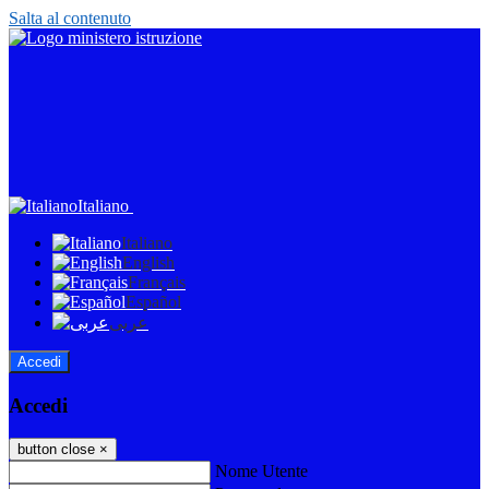
Salta al contenuto
Italiano
Italiano
English
Français
Español
عربى
Accedi
Accedi
button close
×
Nome Utente