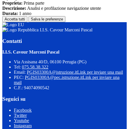
Proprieta:
Prima parte
Descrizione:
Analisi e profilazione navigazione utente
Durata:
1 anno
Accetta tutti
Salva le preferenze
I.I.S. Cavour Marconi Pascal
Contatti
I.I.S. Cavour Marconi Pascal
Via Assisana 40/D, 06100 Perugia (PG)
Tel:
075.58.38.322
Email:
PGIS03300A@istruzione.it
Link per inviare una mail
PEC:
PGIS03300A@pec.istruzione.it
Link per inviare una
mail
C.F.: 94074090542
Seguici su
Facebook
Twitter
Youtube
Instagram