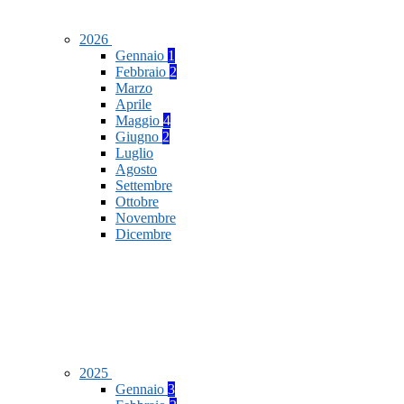
2026
Gennaio
1
Febbraio
2
Marzo
Aprile
Maggio
4
Giugno
2
Luglio
Agosto
Settembre
Ottobre
Novembre
Dicembre
2025
Gennaio
3