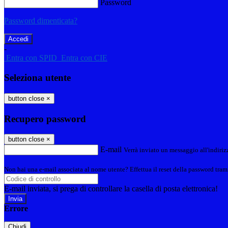
Password
Password dimenticata?
-
Entra con SPID
Entra con CIE
Seleziona utente
button close
×
Recupero password
button close
×
E-mail
Verrà inviato un messaggio all'indirizz
Non hai una e-mail associata al nome utente? Effettua il reset della password tram
E-mail inviata, si prega di controllare la casella di posta elettronica!
Errore
Chiudi