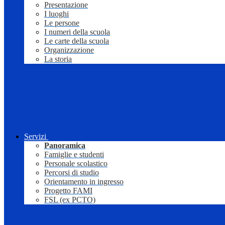
Presentazione
I luoghi
Le persone
I numeri della scuola
Le carte della scuola
Organizzazione
La storia
Servizi
Panoramica
Famiglie e studenti
Personale scolastico
Percorsi di studio
Orientamento in ingresso
Progetto FAMI
FSL (ex PCTO)