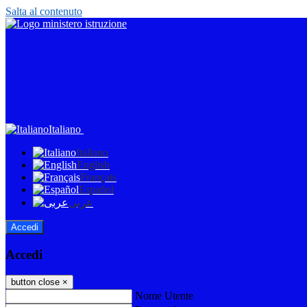
Salta al contenuto
Italiano
Italiano
English
Français
Español
عربى
Accedi
Accedi
button close
×
Nome Utente